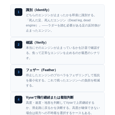
識別（Identify）
1
どちらのエンジンが止まったかを即座に識別する。
「死んだ足、死んだエンジン（Dead leg, dead
engine）」——ラダーを踏む必要がある足の反対側が
止まったエンジン。
確認（Verify）
2
本当にそのエンジンが止まっているかを計器で確認す
る。焦って正常なエンジンを止めるのが最悪のシナリ
オ。
フェザー（Feather）
3
停止したエンジンのプロペラをフェザリングして抵抗
を最小化する。これで残ったエンジンへの負担を軽減
する。
Vyseで飛行継続または着陸判断
4
高度・速度・地形を判断してVyseで上昇継続する
か、滑走路に戻るかを決断する。高度が確保できない
場合は前方への不時着を選択するケースもある。