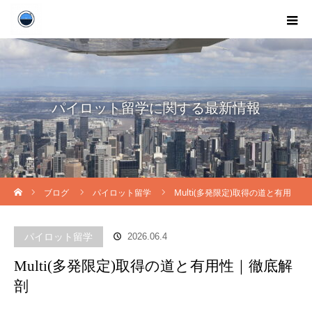
パイロット留学に関する最新情報
ホーム
ブログ
パイロット留学
Multi(多発限定)取得の道と有用
性｜徹底解剖
パイロット留学
2026.06.4
Multi(多発限定)取得の道と有用性｜徹底解
剖