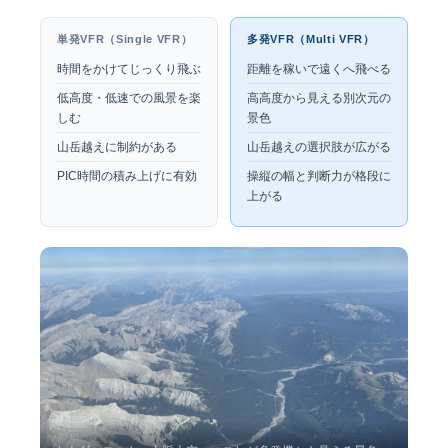
単発VFR（Single VFR）
多発VFR（Multi VFR）
時間をかけてじっくり飛ぶ
距離を稼いで遠くへ飛べる
低高度・低速での風景を楽
高高度から見える別次元の
しむ
景色
山岳越えに制約がある
山岳越えの選択肢が広がる
PIC時間の積み上げに有効
操縦の幅と判断力が格段に
上がる