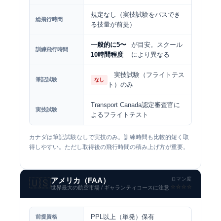
規定なし（実技試験をパスでき
総飛行時間
る技量が前提）
一般的に5〜
が目安。スクール
訓練飛行時間
10時間程度
により異なる
実技試験（フライトテス
筆記試験
なし
ト）のみ
Transport Canada認定審査官に
実技試験
よるフライトテスト
カナダは筆記試験なしで実技のみ。訓練時間も比較的短く取
得しやすい。ただし取得後の飛行時間の積み上げ方が重要。
ロマン度
アメリカ（FAA）
🇺🇸
⭐️⭐️⭐️⭐️
世界最大の航空市場 / ギャランティコースに注意
PPL以上（単発）保有
前提資格