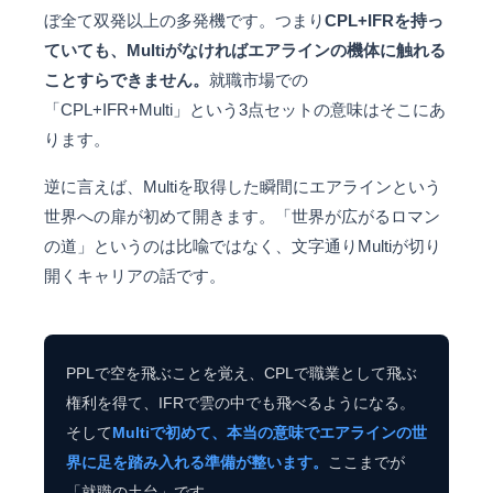
ぼ全て双発以上の多発機です。つまり
CPL+IFRを持っ
ていても、Multiがなければエアラインの機体に触れる
ことすらできません。
就職市場での
「CPL+IFR+Multi」という3点セットの意味はそこにあ
ります。
逆に言えば、Multiを取得した瞬間にエアラインという
世界への扉が初めて開きます。「世界が広がるロマン
の道」というのは比喩ではなく、文字通りMultiが切り
開くキャリアの話です。
PPLで空を飛ぶことを覚え、CPLで職業として飛ぶ
権利を得て、IFRで雲の中でも飛べるようになる。
そして
Multiで初めて、本当の意味でエアラインの世
界に足を踏み入れる準備が整います。
ここまでが
「就職の土台」です。