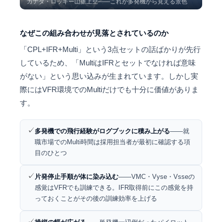
カナダ・ロッキー山脈上空——これが多発機から見える景色
なぜこの組み合わせが見落とされているのか
「CPL+IFR+Multi」という3点セットの話ばかりが先行
しているため、「MultiはIFRとセットでなければ意味
がない」という思い込みが生まれています。しかし実
際にはVFR環境でのMultiだけでも十分に価値がありま
す。
✓
多発機での飛行経験がログブックに積み上がる
——就
職市場でのMulti時間は採用担当者が最初に確認する項
目のひとつ
✓
片発停止手順が体に染み込む
——VMC・Vyse・Vsseの
感覚はVFRでも訓練できる。IFR取得前にこの感覚を持
っておくことがその後の訓練効率を上げる
✓