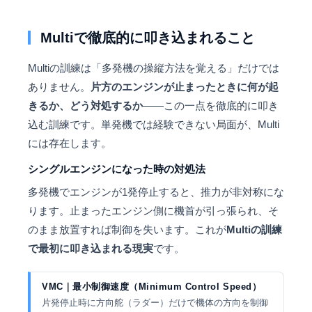
Multiで徹底的に叩き込まれること
Multiの訓練は「多発機の操縦方法を覚える」だけでは
ありません。
片方のエンジンが止まったときに何が起
きるか、どう対処するか
——この一点を徹底的に叩き
込む訓練です。単発機では経験できない局面が、Multi
には存在します。
シングルエンジンになった時の対処法
多発機でエンジンが1発停止すると、推力が非対称にな
ります。止まったエンジン側に機首が引っ張られ、そ
のまま放置すれば制御を失います。これが
Multiの訓練
で最初に叩き込まれる現実
です。
VMC｜最小制御速度（Minimum Control Speed）
片発停止時に方向舵（ラダー）だけで機体の方向を制御