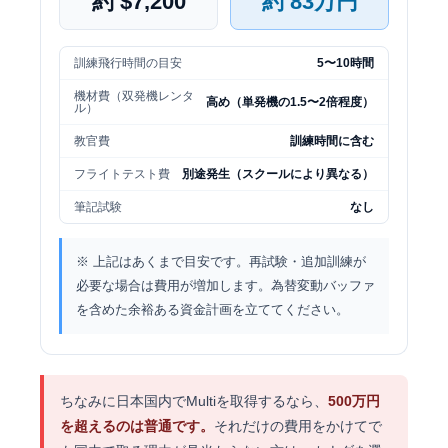
約 $7,200
約 83万円
訓練飛行時間の目安
5〜10時間
機材費（双発機レンタ
高め（単発機の1.5〜2倍程度）
ル）
教官費
訓練時間に含む
フライトテスト費
別途発生（スクールにより異なる）
筆記試験
なし
※ 上記はあくまで目安です。再試験・追加訓練が
必要な場合は費用が増加します。為替変動バッファ
を含めた余裕ある資金計画を立ててください。
ちなみに日本国内でMultiを取得するなら、
500万円
を超えるのは普通です。
それだけの費用をかけてで