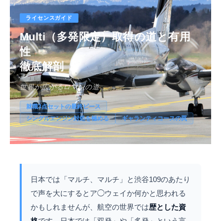
ライセンスガイド
Multi（多発限定）取得の道と有用
性
徹底解剖
世界が広がるロマンの道。
就職3点セットの最終ピース
シングルエンジン対処を極める
ギャランティコースの罠
日本では「マルチ、マルチ」と渋谷109のあたり
で声を大にするとア◯ウェイか何かと思われる
かもしれませんが、航空の世界では
歴とした資
格
です。日本では「双発」や「多発」という言