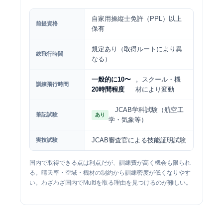
自家用操縦士免許（PPL）以上
前提資格
保有
規定あり（取得ルートにより異
総飛行時間
なる）
一般的に10〜
。スクール・機
訓練飛行時間
20時間程度
材により変動
JCAB学科試験（航空工
筆記試験
あり
学・気象等）
JCAB審査官による技能証明試験
実技試験
国内で取得できる点は利点だが、訓練費が高く機会も限られ
る。晴天率・空域・機材の制約から訓練密度が低くなりやす
い。わざわざ国内でMultiを取る理由を見つけるのが難しい。