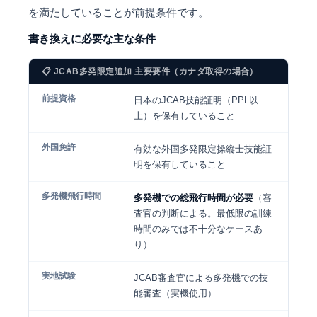
を満たしていることが前提条件です。
書き換えに必要な主な条件
📋 JCAB多発限定追加 主要要件（カナダ取得の場合）
前提資格
日本のJCAB技能証明（PPL以
上）を保有していること
外国免許
有効な外国多発限定操縦士技能証
明を保有していること
多発機飛行時間
多発機での総飛行時間が必要
（審
査官の判断による。最低限の訓練
時間のみでは不十分なケースあ
り）
実地試験
JCAB審査官による多発機での技
能審査（実機使用）