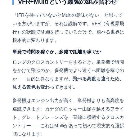
VFR+Multiという最強の組み合わせ
「IFRを持っていないとMultiの意味がない」と思って
いる方がいますが、それは誤解です。VFR（有視界飛
行）の状態でMultiを持っているだけで、飛べる世界は
根本的に変わります。
単発で時間を稼ぐか、多発で距離を稼ぐか
ロングのクロスカントリーをするとき、単発機で時間
をかけて飛ぶのか、多発機でより遠くへ距離を稼ぐの
か——目的は異なりますが、
飛べる高度も違うため、
見える景色も変わってきます。
多発機はエンジン出力が高く、単発機よりも高高度を
巡航できます。カナダのロッキー山脈を越えるフライ
ト、グレートプレーンズを一直線に横断するクロスカ
ントリー——これはMultiがあって初めて現実的な選択
肢になります。