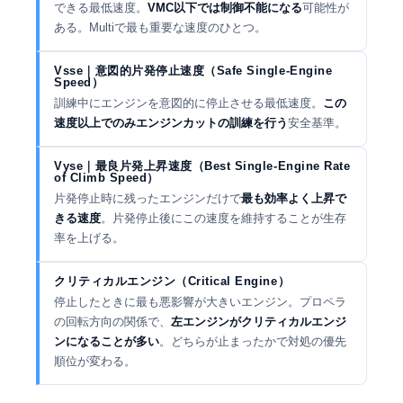
できる最低速度。
VMC以下では制御不能になる
可能性が
ある。Multiで最も重要な速度のひとつ。
Vsse｜意図的片発停止速度（Safe Single-Engine
Speed）
訓練中にエンジンを意図的に停止させる最低速度。
この
速度以上でのみエンジンカットの訓練を行う
安全基準。
Vyse｜最良片発上昇速度（Best Single-Engine Rate
of Climb Speed）
片発停止時に残ったエンジンだけで
最も効率よく上昇で
きる速度
。片発停止後にこの速度を維持することが生存
率を上げる。
クリティカルエンジン（Critical Engine）
停止したときに最も悪影響が大きいエンジン。プロペラ
の回転方向の関係で、
左エンジンがクリティカルエンジ
ンになることが多い
。どちらが止まったかで対処の優先
順位が変わる。