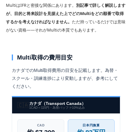
MultiはIFRと密接な関係にあります。
別記事で詳しく解説します
が、目的と将来設計を見据えた上でどのMultiをどの順番で取得
するかを考えなければなりません。
ただ持っているだけでは意味
がない資格——それがMultiの本質でもあります。
Multi取得の費用目安
カナダでのMulti取得費用の目安を記載します。為替・
スクール・訓練進捗により変動しますが、参考にして
ください。
カナダ（Transport Canada）
🇨🇦
1CAD＝115円・為替バッファ10%込み
CAD
日本円換算