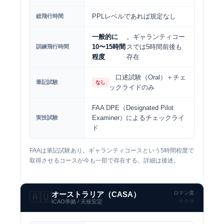
PPLレベルであれば規定なし
総飛行時間
一般的に
。ギャランティコー
10〜15時間
スでは5時間前後も
訓練飛行時間
程度
存在
口述試験（Oral）＋チェ
筆記試験
なし
ックライドのみ
FAA DPE（Designated Pilot
Examiner）によるチェックライ
実技試験
ド
FAAは筆記試験あり。ギャランティコースという5時間程度で
取得させるコースが今も一部で存在する。詳細は後述。
ロマン度
オーストラリア（CASA）
🇦🇺
⭐️⭐️⭐️
ICAO準拠 / 天候安定