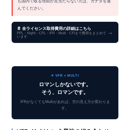
も国内で取る理由が見当たらない方は、カナダを選
んでください。
📄 全ライセンス取得費用の詳細はこちら
→
PPL・Night・CPL・IFR・Multi・CFIまで費用をまとめて
います
✈ VFR × MULTI
ロマンしかないです。
そう、ロマンです。
IFRがなくてもMultiがあれば、空の見え方が変わりま
す。