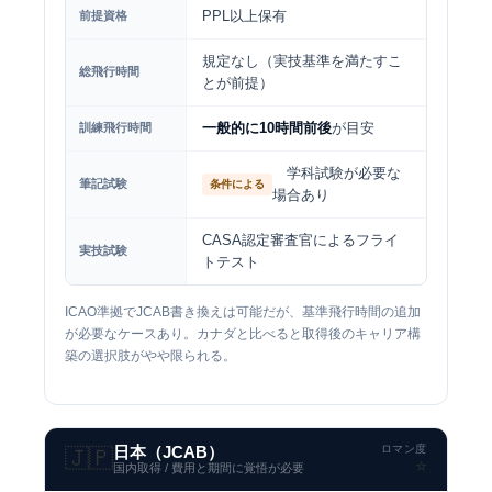
PPL以上保有
前提資格
規定なし（実技基準を満たすこ
総飛行時間
とが前提）
一般的に10時間前後
が目安
訓練飛行時間
学科試験が必要な
筆記試験
条件による
場合あり
CASA認定審査官によるフライ
実技試験
トテスト
ICAO準拠でJCAB書き換えは可能だが、基準飛行時間の追加
が必要なケースあり。カナダと比べると取得後のキャリア構
築の選択肢がやや限られる。
ロマン度
日本（JCAB）
🇯🇵
⭐️
国内取得 / 費用と期間に覚悟が必要