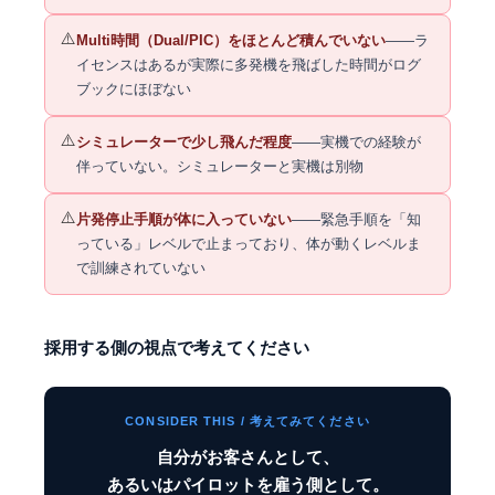
⚠️
Multi時間（Dual/PIC）をほとんど積んでいない
——ラ
イセンスはあるが実際に多発機を飛ばした時間がログ
ブックにほぼない
⚠️
シミュレーターで少し飛んだ程度
——実機での経験が
伴っていない。シミュレーターと実機は別物
⚠️
片発停止手順が体に入っていない
——緊急手順を「知
っている」レベルで止まっており、体が動くレベルま
で訓練されていない
採用する側の視点で考えてください
CONSIDER THIS / 考えてみてください
自分がお客さんとして、
あるいはパイロットを雇う側として。