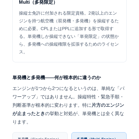
Multi（多発限定）
操縦士免許に付加される限定資格。2発以上のエン
ジンを持つ航空機（双発機・多発機）を操縦するた
めに必要。CPLまたはPPLに追加する形で取得す
る。単発機しか操縦できない「単発限定」の状態か
ら、多発機への操縦権限を拡張するためのライセン
ス。
単発機と多発機——何が根本的に違うのか
エンジンが1つから2つになるというのは、単純な「パ
ワーアップ」ではありません。操縦特性・緊急手順・
判断基準が根本的に変わります。特に
片方のエンジン
が止まったとき
の挙動と対処が、単発機とは全く異な
ります。
単発機（Single Engine）
多発機（Multi Engine）