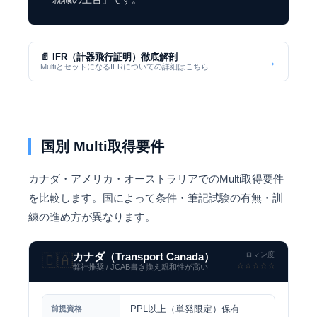
📄 IFR（計器飛行証明）徹底解剖
→
MultiとセットになるIFRについての詳細はこちら
国別 Multi取得要件
カナダ・アメリカ・オーストラリアでのMulti取得要件
を比較します。国によって条件・筆記試験の有無・訓
練の進め方が異なります。
ロマン度
カナダ（Transport Canada）
🇨🇦
⭐️⭐️⭐️⭐️⭐️
弊社推奨 / JCAB書き換え親和性が高い
PPL以上（単発限定）保有
前提資格