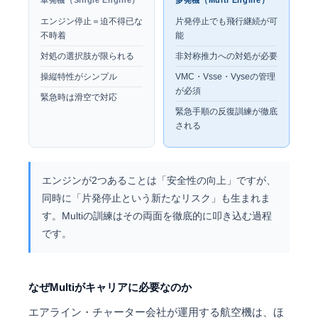
エンジン停止＝迫不得已な
片発停止でも飛行継続が可
不時着
能
対処の選択肢が限られる
非対称推力への対処が必要
操縦特性がシンプル
VMC・Vsse・Vyseの管理
が必須
緊急時は滑空で対応
緊急手順の反復訓練が徹底
される
エンジンが2つあることは「安全性の向上」ですが、
同時に「片発停止という新たなリスク」も生まれま
す。Multiの訓練はその両面を徹底的に叩き込む過程
です。
なぜMultiがキャリアに必要なのか
エアライン・チャーター会社が運用する航空機は、ほ