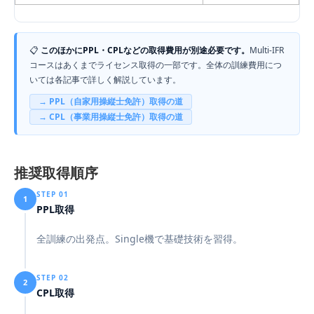
📋
このほかにPPL・CPLなどの取得費用が別途必要です。
Multi-IFR
コースはあくまでライセンス取得の一部です。全体の訓練費用につ
いては各記事で詳しく解説しています。
→ PPL（自家用操縦士免許）取得の道
→ CPL（事業用操縦士免許）取得の道
推奨取得順序
STEP 01
1
PPL取得
全訓練の出発点。Single機で基礎技術を習得。
STEP 02
2
CPL取得