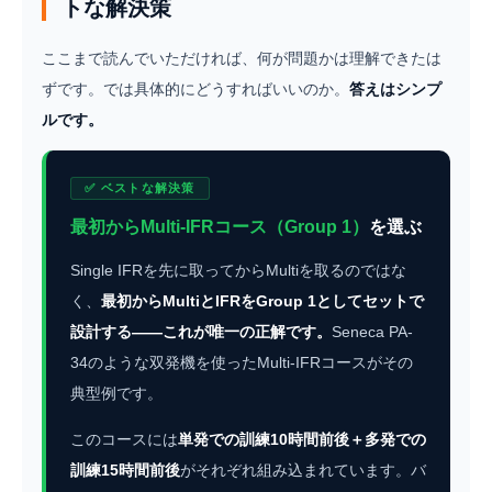
トな解決策
ここまで読んでいただければ、何が問題かは理解できたは
ずです。では具体的にどうすればいいのか。
答えはシンプ
ルです。
✅ ベストな解決策
最初からMulti-IFRコース（Group 1）
を選ぶ
Single IFRを先に取ってからMultiを取るのではな
く、
最初からMultiとIFRをGroup 1としてセットで
設計する——これが唯一の正解です。
Seneca PA-
34のような双発機を使ったMulti-IFRコースがその
典型例です。
このコースには
単発での訓練10時間前後＋多発での
訓練15時間前後
がそれぞれ組み込まれています。バ