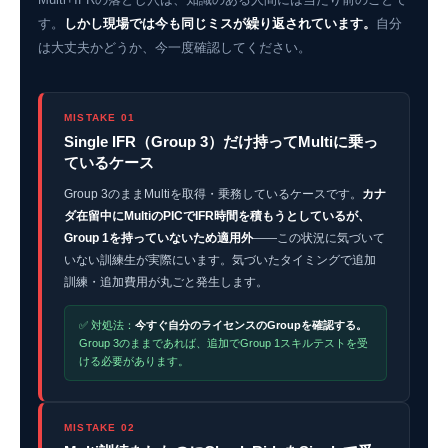
す。
しかし現場では今も同じミスが繰り返されています。
自分
は大丈夫かどうか、今一度確認してください。
MISTAKE 01
Single IFR（Group 3）だけ持ってMultiに乗っ
ているケース
Group 3のままMultiを取得・乗務しているケースです。
カナ
ダ在留中にMultiのPICでIFR時間を積もうとしているが、
Group 1を持っていないため適用外
——この状況に気づいて
いない訓練生が実際にいます。気づいたタイミングで追加
訓練・追加費用が丸ごと発生します。
✅ 対処法：
今すぐ自分のライセンスのGroupを確認する。
Group 3のままであれば、追加でGroup 1スキルテストを受
ける必要があります。
MISTAKE 02