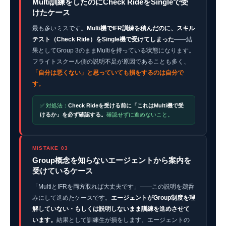
Multi訓練をしたのにCheck RideをSingleで受
けたケース
最も多いミスです。
Multi機でIFR訓練を積んだのに、スキル
テスト（Check Ride）をSingle機で受けてしまった
——結
果としてGroup 3のままMultiを持っている状態になります。
フライトスクール側の説明不足が原因であることも多く、
「自分は悪くない」と思っていても損をするのは自分で
す。
✅ 対処法：
Check Rideを受ける前に「これはMulti機で受
けるか」を必ず確認する。
確認せずに進めないこと。
MISTAKE 03
Group概念を知らないエージェントから案内を
受けているケース
「MultiとIFRを両方取れば大丈夫です」——この説明を鵜呑
みにして進めたケースです。
エージェントがGroup制度を理
解していない・もしくは説明しないまま訓練を進めさせて
います。
結果として訓練生が損をします。エージェントの