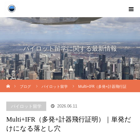
パイロット留学に関する最新情報
ホーム
ブログ
パイロット留学
Multi+IFR（多発+計器飛行証
明）｜単発だけになる落とし穴
パイロット留学
2026.06.11
Multi+IFR（多発+計器飛行証明）｜単発だ
けになる落とし穴