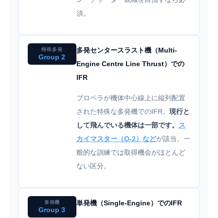
須。
多発センタースラスト機（Multi-
特殊多発
Group 2
Engine Centre Line Thrust）での
IFR
プロペラが機体中心線上に縦列配置
された特殊な多発機でのIFR。
現行と
して飛んでいる機体は一部です。
ス
カイマスター（O-2）など
が該当。一
般的な訓練では取得機会がほとんど
ない区分。
単発機（Single-Engine）でのIFR
単発機
Group 3