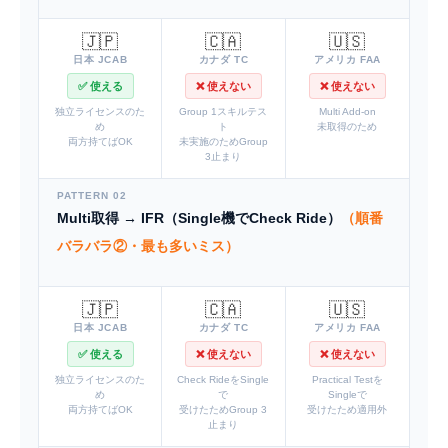
🇯🇵
🇨🇦
🇺🇸
日本 JCAB
カナダ TC
アメリカ FAA
✅ 使える
❌ 使えない
❌ 使えない
独立ライセンスのた
Group 1スキルテス
Multi Add-on
め
ト
未取得のため
両方持てばOK
未実施のためGroup
3止まり
PATTERN 02
Multi取得 → IFR（Single機でCheck Ride）
（順番
バラバラ②・最も多いミス）
🇯🇵
🇨🇦
🇺🇸
日本 JCAB
カナダ TC
アメリカ FAA
✅ 使える
❌ 使えない
❌ 使えない
独立ライセンスのた
Check RideをSingle
Practical Testを
め
で
Singleで
両方持てばOK
受けたためGroup 3
受けたため適用外
止まり