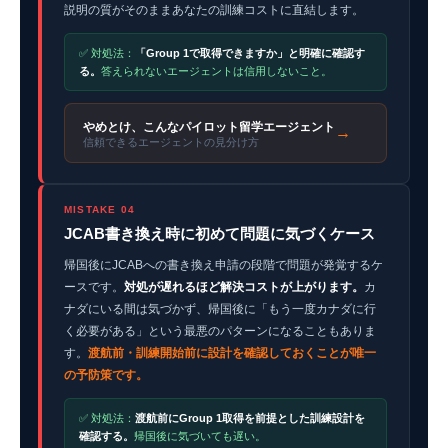
説明の質がそのままあなたの訓練コストに直結します。
✅ 対処法：
「Group 1で取得できますか」と明確に確認す
る。
答えられないエージェントは信用しないこと。
やめとけ、こんなパイロット留学エージェント
→
信頼できるエージェントの見分け方
MISTAKE 04
JCAB書き換え時に初めて問題に気づくケース
帰国後にJCABへの書き換え申請の段階で問題が発覚するケ
ースです。
対処が遅れるほど解決コストが上がります。
カ
ナダにいる間は気づかず、帰国後に「もう一度カナダに行
く必要がある」という最悪のパターンになることもありま
す。
渡航前・訓練開始前に設計を確認しておくことが唯一
の予防策です。
✅ 対処法：
渡航前にGroup 1取得を前提とした訓練設計を
確認する。
帰国後に気づいても遅い。