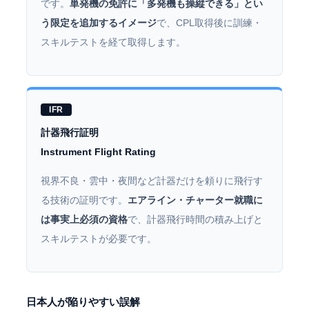
です。
単発機の免許に「多発機も操縦できる」とい
う限定を追加するイメージ
で、CPL取得後に訓練・
スキルテストを経て取得します。
IFR
計器飛行証明
Instrument Flight Rating
視界不良・雲中・夜間など計器だけを頼りに飛行す
る技術の証明です。
エアライン・チャーター就職に
は事実上必須の資格
で、計器飛行時間の積み上げと
スキルテストが必要です。
日本人が陥りやすい誤解