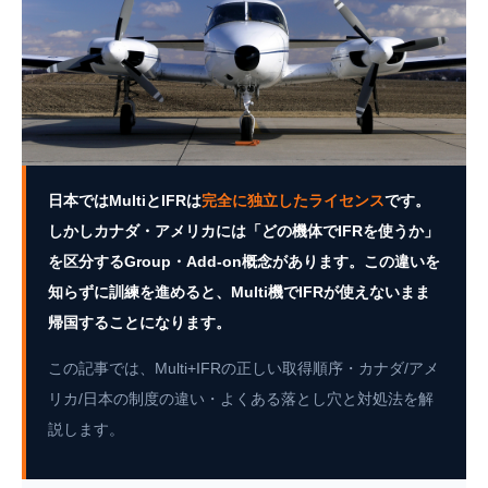
日本ではMultiとIFRは
完全に独立したライセンス
です。
⚠ CAUTION — MULTI + IFR
しかしカナダ・アメリカには「どの機体でIFRを使うか」
Multi+IFR
を区分するGroup・Add-on概念があります。この違いを
単発だけになる落とし穴
知らずに訓練を進めると、Multi機でIFRが使えないまま
帰国することになります。
MultiとIFRを別々に取った。でもMulti機でIFRが使えない
——これは実際に起きているミスです。
この記事では、Multi+IFRの正しい取得順序・カナダ/アメ
リカ/日本の制度の違い・よくある落とし穴と対処法を解
説します。