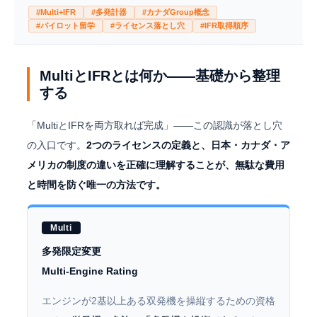
#Multi+IFR
#多発計器
#カナダGroup概念
#パイロット留学
#ライセンス落とし穴
#IFR取得順序
MultiとIFRとは何か——基礎から整理
する
「MultiとIFRを両方取れば完成」——この認識が落とし穴
の入口です。
2つのライセンスの定義と、日本・カナダ・ア
メリカの制度の違いを正確に理解することが、無駄な費用
と時間を防ぐ唯一の方法です。
Multi
多発限定変更
Multi-Engine Rating
エンジンが2基以上ある双発機を操縦するための資格