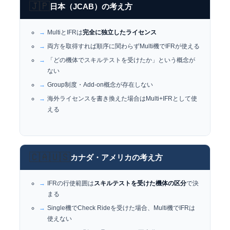
🇯🇵
日本（JCAB）の考え方
MultiとIFRは
完全に独立したライセンス
両方を取得すれば順序に関わらずMulti機でIFRが使える
「どの機体でスキルテストを受けたか」という概念が
ない
Group制度・Add-on概念が存在しない
海外ライセンスを書き換えた場合はMulti+IFRとして使
える
🇨🇦🇺🇸
カナダ・アメリカの考え方
IFRの行使範囲は
スキルテストを受けた機体の区分
で決
まる
Single機でCheck Rideを受けた場合、Multi機でIFRは
使えない