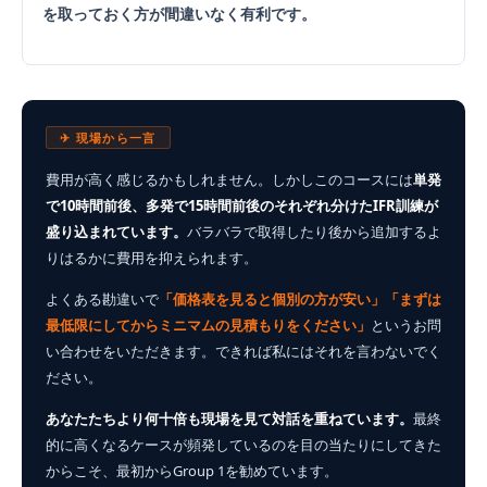
を取っておく方が間違いなく有利です。
✈ 現場から一言
費用が高く感じるかもしれません。しかしこのコースには
単発
で10時間前後、多発で15時間前後のそれぞれ分けたIFR訓練が
盛り込まれています。
バラバラで取得したり後から追加するよ
りはるかに費用を抑えられます。
よくある勘違いで
「価格表を見ると個別の方が安い」「まずは
最低限にしてからミニマムの見積もりをください」
というお問
い合わせをいただきます。できれば私にはそれを言わないでく
ださい。
あなたたちより何十倍も現場を見て対話を重ねています。
最終
的に高くなるケースが頻発しているのを目の当たりにしてきた
からこそ、最初からGroup 1を勧めています。