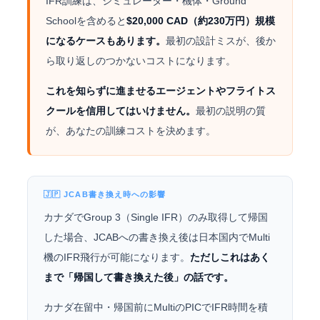
IFR訓練は、シミュレーター・機体・Ground
Schoolを含めると
$20,000 CAD（約230万円）規模
になるケースもあります。
最初の設計ミスが、後か
ら取り返しのつかないコストになります。
これを知らずに進ませるエージェントやフライトス
クールを信用してはいけません。
最初の説明の質
が、あなたの訓練コストを決めます。
🇯🇵 JCAB書き換え時への影響
カナダでGroup 3（Single IFR）のみ取得して帰国
した場合、JCABへの書き換え後は日本国内でMulti
機のIFR飛行が可能になります。
ただしこれはあく
まで「帰国して書き換えた後」の話です。
カナダ在留中・帰国前にMultiのPICでIFR時間を積