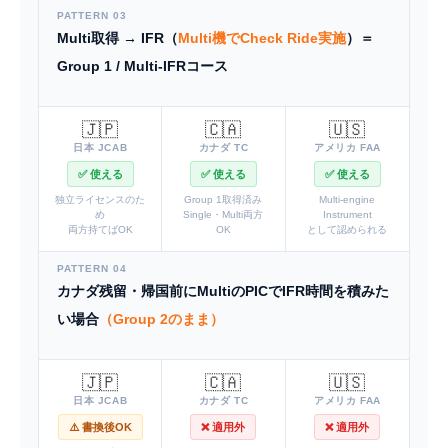
PATTERN 03
Multi取得 → IFR（
Multi機でCheck Ride実施
）＝
Group 1 / Multi-IFRコース
🇯🇵
🇨🇦
🇺🇸
日本 JCAB
カナダ TC
アメリカ FAA
✅ 使える
✅ 使える
✅ 使える
独立ライセンスのた
Group 1取得済み
Multi-engine
め
Single・Multi両方
Instrument
両方持てばOK
OK
として認められる
PATTERN 04
カナダ残留・帰国前にMultiのPICでIFR時間を積みた
い場合
（Group 2のまま）
🇯🇵
🇨🇦
🇺🇸
日本 JCAB
カナダ TC
アメリカ FAA
⚠️ 書換後OK
❌ 適用外
❌ 適用外