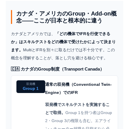
カナダ・アメリカのGroup・Add-on概
念——ここが日本と根本的に違う
カナダとアメリカでは、
「どの機体でIFRを行使できる
か」はスキルテストをどの機体で受けたかによって決まり
ます。
MultiとIFRを別々に取るだけでは不十分です。この
概念を理解することが、落とし穴を避ける核心です。
🇨🇦 カナダのGroup制度（Transport Canada）
通常の双発機（Conventional Twin-
双発機
Group 1
Engine）でのIFR
双発機でスキルテストを実施するこ
とで取得。
Group 1を持つ者はGroup
2・Group 3の権限も含む。エアライ
ン・チャーター就職を目指すなら必