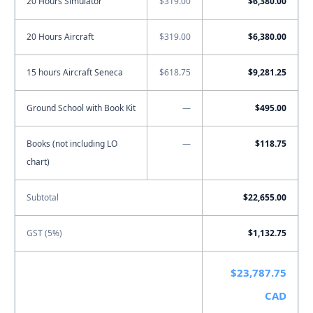
20 Hours Simulator
$319.00
$6,380.00
20 Hours Aircraft
$319.00
$6,380.00
15 hours Aircraft Seneca
$618.75
$9,281.25
Ground School with Book Kit
—
$495.00
Books (not including LO
—
$118.75
chart)
Subtotal
$22,655.00
GST (5%)
$1,132.75
$23,787.75
Total
CAD