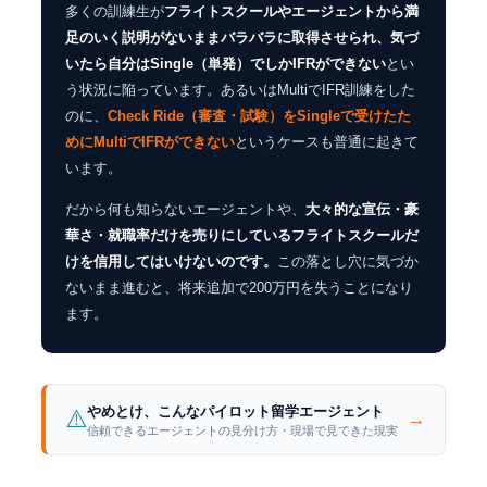
多くの訓練生が
フライトスクールやエージェントから満
足のいく説明がないままバラバラに取得させられ、気づ
いたら自分はSingle（単発）でしかIFRができない
とい
う状況に陥っています。あるいはMultiでIFR訓練をした
のに、
Check Ride（審査・試験）をSingleで受けたた
めにMultiでIFRができない
というケースも普通に起きて
います。
だから何も知らないエージェントや、
大々的な宣伝・豪
華さ・就職率だけを売りにしているフライトスクールだ
けを信用してはいけないのです。
この落とし穴に気づか
ないまま進むと、将来追加で200万円を失うことになり
ます。
やめとけ、こんなパイロット留学エージェント
⚠️
→
信頼できるエージェントの見分け方・現場で見てきた現実