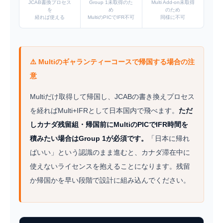
JCAB書換プロセス
Group 1未取得のた
Multi Add-on未取得
を
め
のため
経れば使える
MultiのPICでIFR不可
同様に不可
⚠️ Multiのギャランティーコースで帰国する場合の注
意
Multiだけ取得して帰国し、JCABの書き換えプロセス
を経ればMulti+IFRとして日本国内で飛べます。
ただ
しカナダ残留組・帰国前にMultiのPICでIFR時間を
積みたい場合はGroup 1が必須です。
「日本に帰れ
ばいい」という認識のまま進むと、カナダ滞在中に
使えないライセンスを抱えることになります。残留
か帰国かを早い段階で設計に組み込んでください。