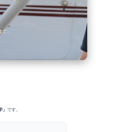
ます。
ト
学」
です。