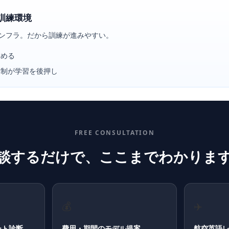
訓練環境
ンフラ。だから訓練が進みやすい。
積める
体制が学習を後押し
FREE CONSULTATION
談するだけで、ここまでわかりま
💰
✈️
ート診断
費用・期間のモデル提案
航空英語