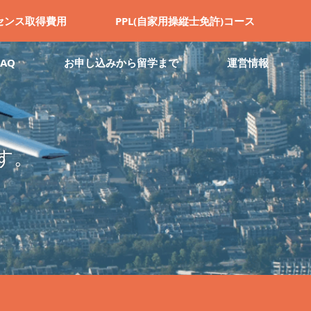
センス取得費用
PPL(自家用操縦士免許)コース
FAQ
お申し込みから留学まで
運営情報
す。