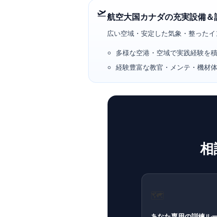
🛫
航空大国カナダの
充実設備＆
広い空域・安定した気象・整ったイ
多様な空港・空域で実践経験を
経験豊富な教官・メンテ・機材
相
🗺️
あなた専用の訓練ル