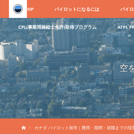
TOP
パイロットになるには
パイロ
CPL(事業用操縦士免許)取得プログラム
ATPL
空
ホーム
カナダ パイロット留学｜費用・期間・就職までの現