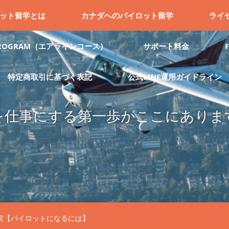
ット留学とは
カナダへのパイロット留学
ライ
 PROGRAM（エアラインコース）
サポート料金
特定商取引に基づく表記
公式LINE運用ガイドライン
を仕事にする第一歩がここにありま
実【パイロットになるには】