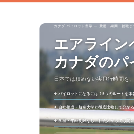
カナダ パイロット留学 — 費用・期間・就職ま
エアライン
カナダのパ
日本では積めない実飛行時間を
✈ パイロットになるには？5つのルートを本
✈ 自社養成・航空大学と徹底比較して分か
✈ 学歴・年齢制限なし。社会人からでも間