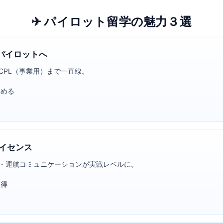
✈ パイロット留学の
魅力３選
パイロットへ
CPL（事業用）まで一直線。
進める
ライセンス
・運航コミュニケーションが実戦レベルに。
習得