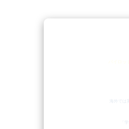
パイロッ
海外では
「学