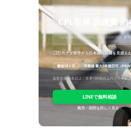
TRAINING COST
CPL取得 訓練費 約
※追加訓練を含む現実的な目安は約600万円。数
🇯🇵 カナダ留学から日本国内就職を見据え
最短18ヶ月
卒業後 最大3年就労可（PGW
送客実績40名以上｜世界100校以上のフライト
LINEで無料相談
費用・期間を詳しく見る ↓