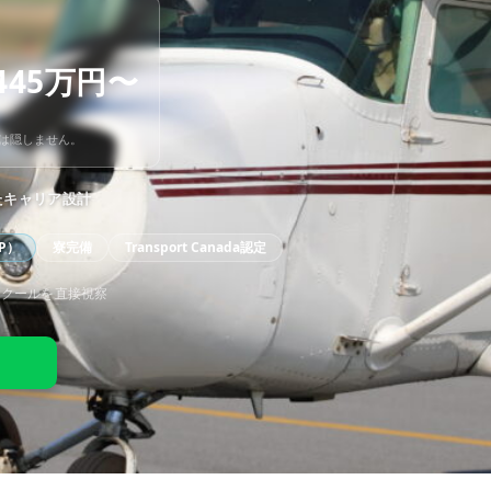
445万円〜
字は隠しません。
たキャリア設計
P）
寮完備
Transport Canada認定
スクールを直接視察