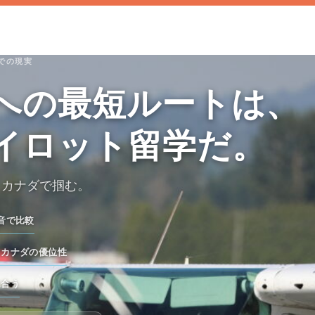
での現実
への最短ルートは、
イロット留学だ。
、カナダで掴む。
音で比較
るカナダの優位性
に合う