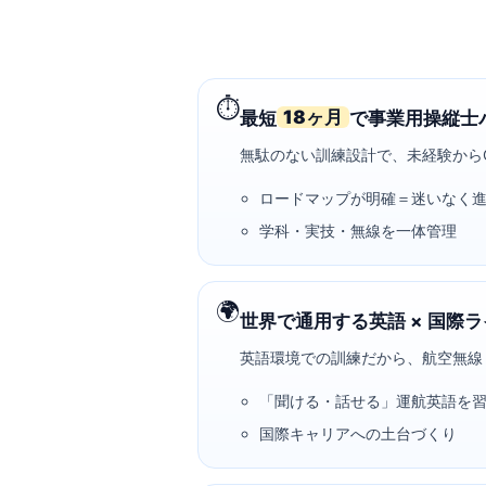
⏱️
18ヶ月
最短
で事業用操縦士
無駄のない訓練設計で、未経験から
ロードマップが明確＝迷いなく
学科・実技・無線を一体管理
🌍
世界で通用する
英語 × 国際
英語環境での訓練だから、航空無線
「聞ける・話せる」運航英語を
国際キャリアへの土台づくり