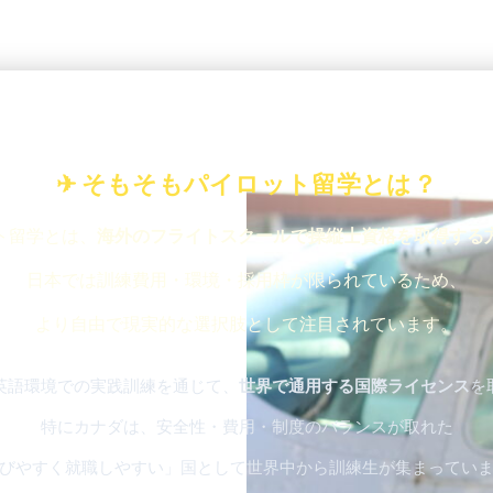
✈ そもそもパイロット留学とは？
ト留学とは、
海外のフライトスクールで操縦士資格を取得する
日本では訓練費用・環境・採用枠が限られているため、
より自由で現実的な選択肢として注目されています。
英語環境での実践訓練を通じて、
世界で通用する国際ライセンス
を
特にカナダは、安全性・費用・制度のバランスが取れた
びやすく就職しやすい」国として世界中から訓練生が集まってい